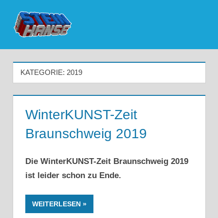
Zum
Inhalt
Menü
Die
springen
nördlichste
KATEGORIE:
2019
LEGO
User
WinterKUNST-Zeit
Group
Braunschweig 2019
Deutschlands
Die WinterKUNST-Zeit Braunschweig 2019
ist leider schon zu Ende.
WEITERLESEN