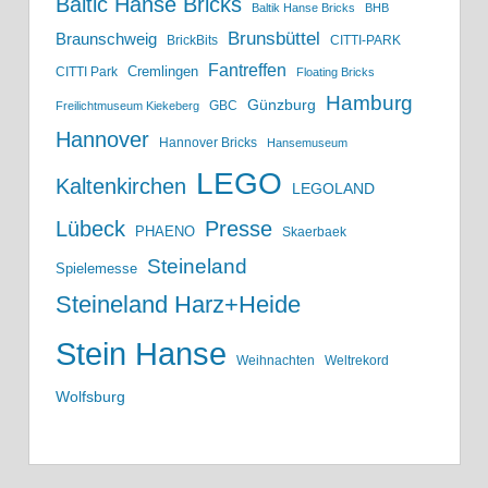
Baltic Hanse Bricks
Baltik Hanse Bricks
BHB
Brunsbüttel
Braunschweig
BrickBits
CITTI-PARK
Fantreffen
Cremlingen
CITTI Park
Floating Bricks
Hamburg
Günzburg
GBC
Freilichtmuseum Kiekeberg
Hannover
Hannover Bricks
Hansemuseum
LEGO
Kaltenkirchen
LEGOLAND
Lübeck
Presse
PHAENO
Skaerbaek
Steineland
Spielemesse
Steineland Harz+Heide
Stein Hanse
Weihnachten
Weltrekord
Wolfsburg