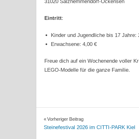
31020 Salzhemmendorf-Ockensen
Eintritt
:
Kinder und Jugendliche bis 17 Jahre: 
Erwachsene: 4,00 €
Freue dich auf ein Wochenende voller Kr
LEGO-Modelle für die ganze Familie.
2026
ALLGEMEIN
AUSSTELLUNG
Beitragsnavigation
Vorheriger Beitrag
ANKÜNDIGUNG
LEGO
Steinefestival 2026 im CITTI-PARK Kiel
STEIN
AUSSTELLUNGEN