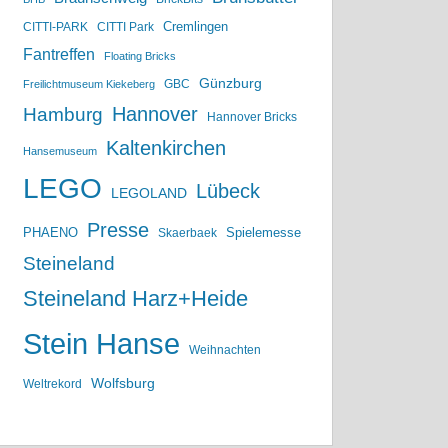
Cremlingen
CITTI-PARK
CITTI Park
Fantreffen
Floating Bricks
Günzburg
GBC
Freilichtmuseum Kiekeberg
Hannover
Hamburg
Hannover Bricks
Kaltenkirchen
Hansemuseum
LEGO
Lübeck
LEGOLAND
Presse
PHAENO
Spielemesse
Skaerbaek
Steineland
Steineland Harz+Heide
Stein Hanse
Weihnachten
Wolfsburg
Weltrekord