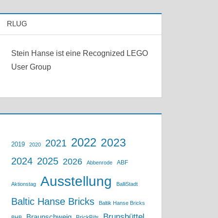
RLUG
Stein Hanse ist eine Recognized LEGO
User Group
2022
2023
2021
2019
2020
2024
2025
2026
ABF
Abbenrode
Ausstellung
Aktionstag
BalliStadt
Baltic Hanse Bricks
Baltik Hanse Bricks
Brunsbüttel
Braunschweig
BrickBits
BHB