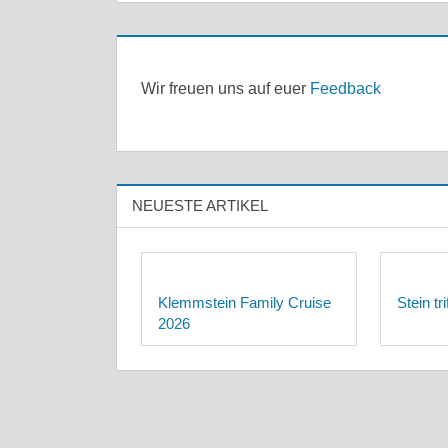
HANSE
STEIN
STEINELAND
HANSE
Wir freuen uns auf euer
Feedback
STEINELAND
NEUESTE ARTIKEL
Klemmstein Family Cruise
Stein tr
2026