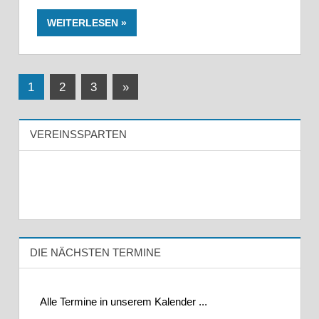
WEITERLESEN
Seitennummerierung
Nächste
1
2
3
»
Beiträge
der
VEREINSSPARTEN
Beiträge
DIE NÄCHSTEN TERMINE
Alle Termine in unserem Kalender ...