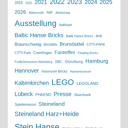
2022
2023
2021
2024
2025
2019
2020
2026
ABF
Abbenrode
Aktionstag
Ausstellung
BalliStadt
Baltic Hanse Bricks
Baltik Hanse Bricks
BHB
Brunsbüttel
Braunschweig
BrickBits
CITTI-PARK
Fantreffen
Cremlingen
CITTI Park
Floating Bricks
Hamburg
Günzburg
GBC
Freilichtmuseum Kiekeberg
Hannover
Hannover Bricks
Hansemuseum
LEGO
Kaltenkirchen
LEGOLAND
Lübeck
Presse
PHAENO
Skaerbaek
Steineland
Spielemesse
Steineland Harz+Heide
Stein Hanse