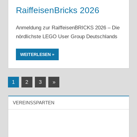
RaiffeisenBricks 2026
Anmeldung zur RaiffeisenBRICKS 2026 – Die
nördlichste LEGO User Group Deutschlands
WEITERLESEN
Seitennummerierung
Nächste
1
2
3
»
Beiträge
der
VEREINSSPARTEN
Beiträge