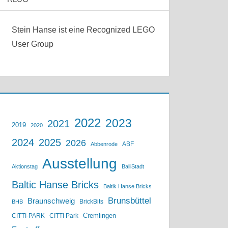
Stein Hanse ist eine Recognized LEGO
User Group
2022
2023
2021
2019
2020
2024
2025
2026
ABF
Abbenrode
Ausstellung
Aktionstag
BalliStadt
Baltic Hanse Bricks
Baltik Hanse Bricks
Brunsbüttel
Braunschweig
BrickBits
BHB
Cremlingen
CITTI-PARK
CITTI Park