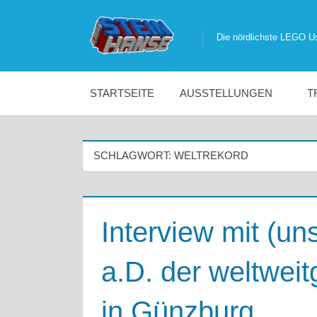
Zum
Inhalt
Die nördlichste LEGO U
Die
springen
nördlichste
STARTSEITE
AUSSTELLUNGEN
T
LEGO
SCHLAGWORT:
WELTREKORD
User
Group
Interview mit (u
Deutschlands
a.D. der weltwei
in Günzburg