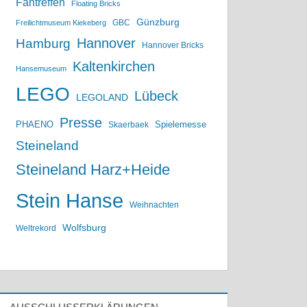
Fantreffen
Floating Bricks
Günzburg
GBC
Freilichtmuseum Kiekeberg
Hannover
Hamburg
Hannover Bricks
Kaltenkirchen
Hansemuseum
LEGO
Lübeck
LEGOLAND
Presse
PHAENO
Spielemesse
Skaerbaek
Steineland
Steineland Harz+Heide
Stein Hanse
Weihnachten
Wolfsburg
Weltrekord