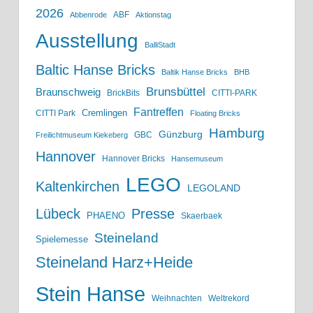
2026
ABF
Abbenrode
Aktionstag
Ausstellung
BalliStadt
Baltic Hanse Bricks
Baltik Hanse Bricks
BHB
Brunsbüttel
Braunschweig
BrickBits
CITTI-PARK
Fantreffen
Cremlingen
CITTI Park
Floating Bricks
Hamburg
Günzburg
GBC
Freilichtmuseum Kiekeberg
Hannover
Hannover Bricks
Hansemuseum
LEGO
Kaltenkirchen
LEGOLAND
Lübeck
Presse
PHAENO
Skaerbaek
Steineland
Spielemesse
Steineland Harz+Heide
Stein Hanse
Weihnachten
Weltrekord