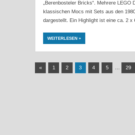
„Berenbosteler Bricks“. Mehrere LEGO D
klassischen Mocs mit Sets aus den 198
dargestellt. Ein Highlight ist eine ca. 2
WEITERLESEN
Seitennummerierung
Vorherige
«
1
2
3
4
5
…
29
Beiträge
der
Beiträge