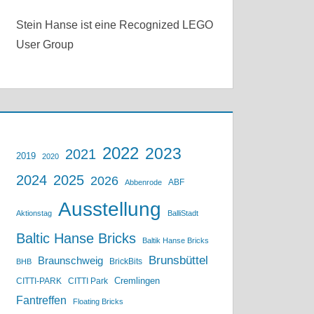
Stein Hanse ist eine Recognized LEGO
User Group
2022
2023
2021
2019
2020
2024
2025
2026
ABF
Abbenrode
Ausstellung
Aktionstag
BalliStadt
Baltic Hanse Bricks
Baltik Hanse Bricks
Brunsbüttel
Braunschweig
BrickBits
BHB
Cremlingen
CITTI-PARK
CITTI Park
Fantreffen
Floating Bricks