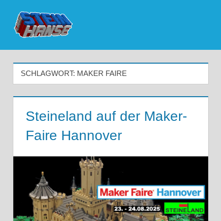
Zum
Inhalt
Menü
Die
springen
nördlichste
SCHLAGWORT:
MAKER FAIRE
LEGO
User
Steineland auf der Maker-
Group
Faire Hannover
Deutschlands