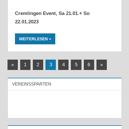
Cremlingen Event, Sa 21.01.+ So
22.01.2023
WEITERLESEN
Seitennummerierung
Vorherige
Nächste
«
1
2
3
4
5
6
»
Beiträge
Beiträge
der
VEREINSSPARTEN
Beiträge