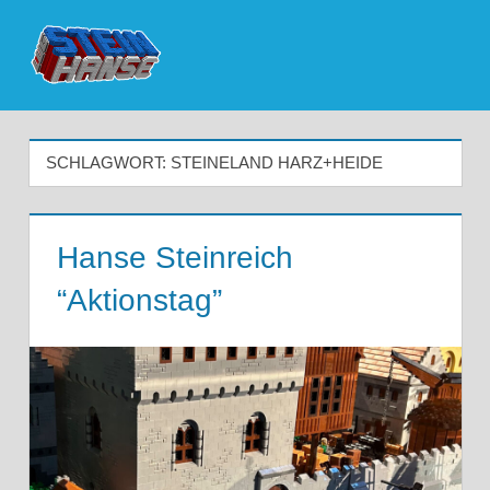
Zum
Inhalt
Menü
Die
springen
nördlichste
SCHLAGWORT:
STEINELAND HARZ+HEIDE
LEGO
User
Hanse Steinreich
Group
“Aktionstag”
Deutschlands