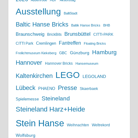
ABF
Abbenrode
Aktionstag
Ausstellung
BalliStadt
Baltic Hanse Bricks
Baltik Hanse Bricks
BHB
Brunsbüttel
Braunschweig
BrickBits
CITTI-PARK
Fantreffen
Cremlingen
CITTI Park
Floating Bricks
Hamburg
Günzburg
GBC
Freilichtmuseum Kiekeberg
Hannover
Hannover Bricks
Hansemuseum
LEGO
Kaltenkirchen
LEGOLAND
Lübeck
Presse
PHAENO
Skaerbaek
Steineland
Spielemesse
Steineland Harz+Heide
Stein Hanse
Weihnachten
Weltrekord
Wolfsburg