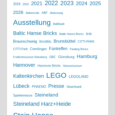
2022
2023
2021
2024
2025
2019
2020
2026
ABF
Abbenrode
Aktionstag
Ausstellung
BalliStadt
Baltic Hanse Bricks
Baltik Hanse Bricks
BHB
Brunsbüttel
Braunschweig
BrickBits
CITTI-PARK
Fantreffen
Cremlingen
CITTI Park
Floating Bricks
Hamburg
Günzburg
GBC
Freilichtmuseum Kiekeberg
Hannover
Hannover Bricks
Hansemuseum
LEGO
Kaltenkirchen
LEGOLAND
Lübeck
Presse
PHAENO
Skaerbaek
Steineland
Spielemesse
Steineland Harz+Heide