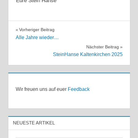
Eure Stein Hanse
2024
ALLGEMEIN
Beitragsnavigation
Vorheriger Beitrag
2025
Alle Jahre wieder…
STEIN
BALTIC
HANSE
Nächster Beitrag
HANSE
BRICKS
SteinHanse Kaltenkirchen 2025
ÜBER
FACEBOOK
UNS
FOTOS
GEWINNSPIEL
Wir freuen uns auf euer
Feedback
INSTGARM
LEGO
STEIN
HANSE
NEUESTE ARTIKEL
STEINELAND
WEIHNACHTEN