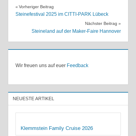
2025
Beitragsnavigation
Vorheriger Beitrag
AKTIONSTAG
Steinefestival 2025 im CITTI-PARK Lübeck
AKTIONEN
AUSSTELLUNG
Nächster Beitrag
LEGO
ALLGEMEIN
Steineland auf der Maker-Faire Hannover
MITMACH-
AUSSTELLUNGEN
AKTION
BERICHTE
QUICKBORN
STEIN
Wir freuen uns auf euer
Feedback
HANSE
NEUESTE ARTIKEL
Klemmstein Family Cruise 2026