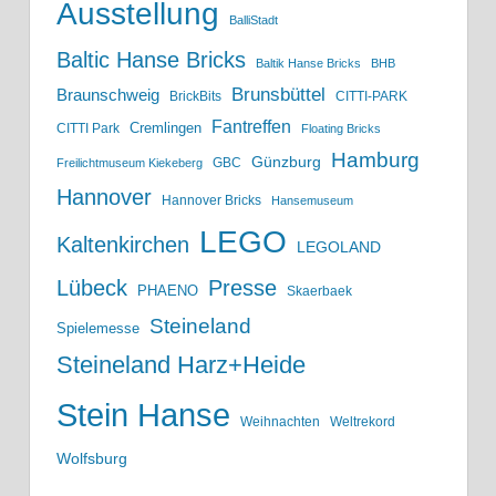
Ausstellung
BalliStadt
Baltic Hanse Bricks
Baltik Hanse Bricks
BHB
Brunsbüttel
Braunschweig
BrickBits
CITTI-PARK
Fantreffen
Cremlingen
CITTI Park
Floating Bricks
Hamburg
Günzburg
GBC
Freilichtmuseum Kiekeberg
Hannover
Hannover Bricks
Hansemuseum
LEGO
Kaltenkirchen
LEGOLAND
Lübeck
Presse
PHAENO
Skaerbaek
Steineland
Spielemesse
Steineland Harz+Heide
Stein Hanse
Weihnachten
Weltrekord
Wolfsburg