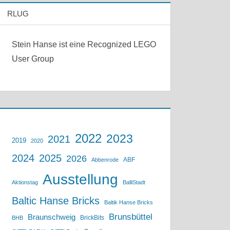
RLUG
Stein Hanse ist eine Recognized LEGO
User Group
2022
2023
2021
2019
2020
2024
2025
2026
ABF
Abbenrode
Ausstellung
Aktionstag
BalliStadt
Baltic Hanse Bricks
Baltik Hanse Bricks
Brunsbüttel
Braunschweig
BrickBits
BHB