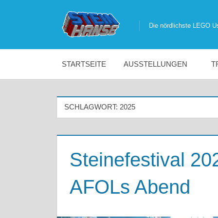
Zum
Inhalt
Die nördlichste LEGO U
Die
springen
nördlichste
STARTSEITE
AUSSTELLUNGEN
T
LEGO
SCHLAGWORT:
2025
User
Group
Steinefestival 20
Deutschlands
AFOLs Abend