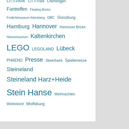
Cremlingen
CITTI-PARK
CITTI Park
Fantreffen
Floating Bricks
Günzburg
GBC
Freilichtmuseum Kiekeberg
Hannover
Hamburg
Hannover Bricks
Kaltenkirchen
Hansemuseum
LEGO
Lübeck
LEGOLAND
Presse
PHAENO
Spielemesse
Skaerbaek
Steineland
Steineland Harz+Heide
Stein Hanse
Weihnachten
Wolfsburg
Weltrekord