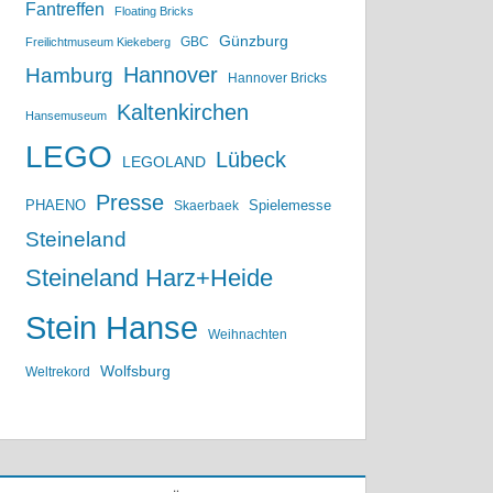
Fantreffen
Floating Bricks
Günzburg
GBC
Freilichtmuseum Kiekeberg
Hannover
Hamburg
Hannover Bricks
Kaltenkirchen
Hansemuseum
LEGO
Lübeck
LEGOLAND
Presse
PHAENO
Spielemesse
Skaerbaek
Steineland
Steineland Harz+Heide
Stein Hanse
Weihnachten
Wolfsburg
Weltrekord