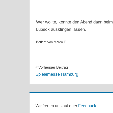
Wer wollte, konnte den Abend dann bei
Lübeck ausklingen lassen.
Bericht von Marco E.
2024
ALLGEMEIN
BALTIC
Beitragsnavigation
Vorheriger Beitrag
HANSE
BALTICHANSEBRICKS
Spielemesse Hamburg
BRICKS
TREFFEN
LEGO
LÜBECK
Wir freuen uns auf euer
Feedback