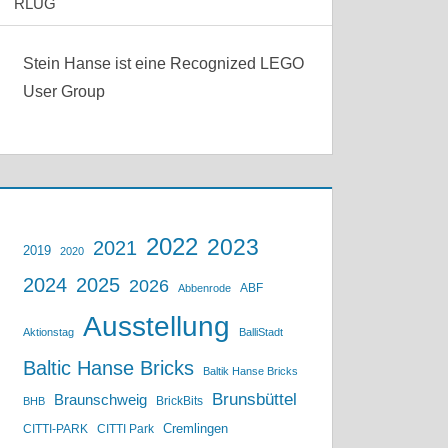
RLUG
Stein Hanse ist eine Recognized LEGO
User Group
2022
2023
2021
2019
2020
2024
2025
2026
ABF
Abbenrode
Ausstellung
Aktionstag
BalliStadt
Baltic Hanse Bricks
Baltik Hanse Bricks
Brunsbüttel
Braunschweig
BrickBits
BHB
Cremlingen
CITTI-PARK
CITTI Park