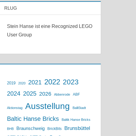
RLUG
Stein Hanse ist eine Recognized LEGO
User Group
2022
2023
2021
2019
2020
2024
2025
2026
ABF
Abbenrode
Ausstellung
Aktionstag
BalliStadt
Baltic Hanse Bricks
Baltik Hanse Bricks
Brunsbüttel
Braunschweig
BrickBits
BHB