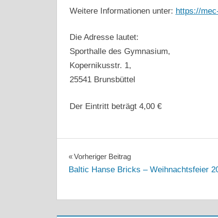
Weitere Informationen unter:
https://mec
Die Adresse lautet:
Sporthalle des Gymnasium,
Kopernikusstr. 1,
25541 Brunsbüttel
Der Eintritt beträgt 4,00 €
2024
ANKÜNDIGUNG
AUSSTELLUNG
Beitragsnavigation
Vorheriger Beitrag
AUSSTELLUNGEN
BRUNSBÜTTEL
Baltic Hanse Bricks – Weihnachtsfeier 2
LEGO
STEIN
HANSE
STEIN
HANSE