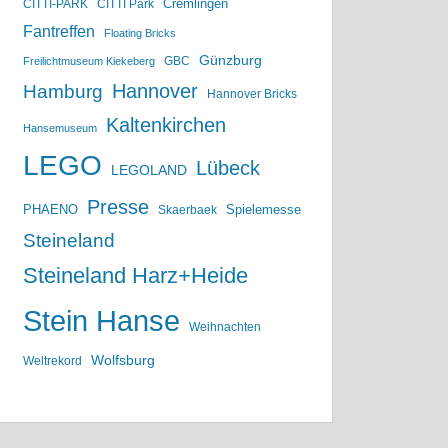
Cremlingen
CITTI-PARK
CITTI Park
Fantreffen
Floating Bricks
Günzburg
GBC
Freilichtmuseum Kiekeberg
Hannover
Hamburg
Hannover Bricks
Kaltenkirchen
Hansemuseum
LEGO
Lübeck
LEGOLAND
Presse
PHAENO
Spielemesse
Skaerbaek
Steineland
Steineland Harz+Heide
Stein Hanse
Weihnachten
Wolfsburg
Weltrekord